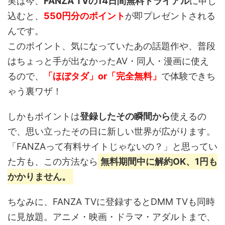
実は今、
FANZA TVの14日間無料トライアル
に申し
込むと、
550円分のポイント
が即プレゼントされる
んです。
このポイント、
気になっていたあの話題作や、普段
はちょっと手が出なかったAV・同人・漫画
に使え
るので、
「ほぼタダ」or「完全無料」
で体験できち
ゃう裏ワザ！
しかもポイントは
登録したその瞬間から
使えるの
で、思い立ったその日に新しい世界が広がります。
「FANZAって有料サイトじゃないの？」と思ってい
た方も、この方法なら
無料期間中に解約OK、1円も
かかりません。
ちなみに、FANZA TVに登録するとDMM TVも同時
に見放題。アニメ・映画・ドラマ・アダルトまで、