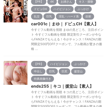
【PR】
4K
お姉さん
キス・接吻
ドピュCH
ハイビジョン
ぶっかけ
乱交
巨乳
淫乱・ハード系
顔射
car001c｜まゆ｜ドピュCH【素人】
今すぐフル動画を視聴 まゆの見どころ、注目ポイン
ト 今すぐフル動画を視聴 限定割引クーポンが今な
らFANZAでもらえる！今がチャンス！FANZAの期
間限定500円OFFクーポンで、フル動画が驚きの価
格 ...
【PR】
ハイビジョン
ぶっかけ
中出し
巨乳
巨尻
援堂山
特典画像付き
ends255｜キコ｜援堂山【素人】
今すぐフル動画を視聴 キコの見どころ、注目ポイン
ト 今すぐフル動画を視聴 限定割引クーポンが今な
らFANZAでもらえる！今がチャンス！FANZAの期
間限定500円OFFクーポンで、フル動画が驚きの価