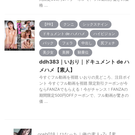
格 ...
【PR】
クンニ
シックスナイン
ドキュメント de ハメハメ
ハイビジョン
バック
フェラ
中出し
尻フェチ
美少女
美脚
騎乗位
ddh383｜いおり｜ドキュメント de ハ
メハメ【素人】
今すぐフル動画を視聴 いおりの見どころ、注目ポイ
ント 今すぐフル動画を視聴 限定割引クーポンが今
ならFANZAでもらえる！今がチャンス！FANZAの
期間限定500円OFFクーポンで、フル動画が驚きの
価 ...
oreb018｜ひなっち｜俺の素人-Z-【素