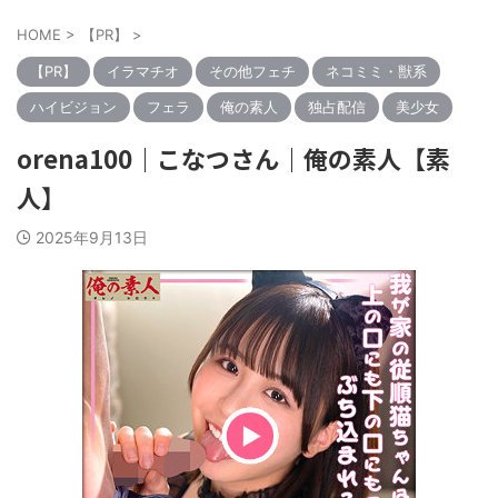
HOME
>
【PR】
>
【PR】
イラマチオ
その他フェチ
ネコミミ・獣系
ハイビジョン
フェラ
俺の素人
独占配信
美少女
orena100｜こなつさん｜俺の素人【素
人】
2025年9月13日