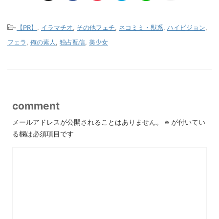
-
【PR】
,
イラマチオ
,
その他フェチ
,
ネコミミ・獣系
,
ハイビジョン
,
フェラ
,
俺の素人
,
独占配信
,
美少女
comment
メールアドレスが公開されることはありません。
※
が付いてい
る欄は必須項目です