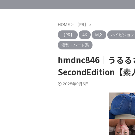
HOME
>
【PR】
>
【PR】
4K
M女
ハイビジョン
淫乱・ハード系
hmdnc846｜う
SecondEdition【
2025年9月6日