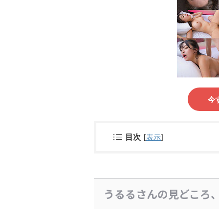
今
目次
[
表示
]
うるるさんの見どころ