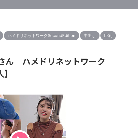
ハメドリネットワークSecondEdition
中出し
巨乳
るるさん｜ハメドリネットワーク
素人】