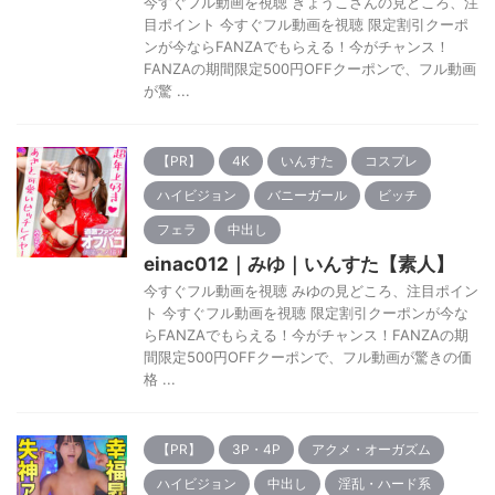
今すぐフル動画を視聴 きょうこさんの見どころ、注
目ポイント 今すぐフル動画を視聴 限定割引クーポ
ンが今ならFANZAでもらえる！今がチャンス！
FANZAの期間限定500円OFFクーポンで、フル動画
が驚 ...
【PR】
4K
いんすた
コスプレ
ハイビジョン
バニーガール
ビッチ
フェラ
中出し
einac012｜みゆ｜いんすた【素人】
今すぐフル動画を視聴 みゆの見どころ、注目ポイン
ト 今すぐフル動画を視聴 限定割引クーポンが今な
らFANZAでもらえる！今がチャンス！FANZAの期
間限定500円OFFクーポンで、フル動画が驚きの価
格 ...
【PR】
3P・4P
アクメ・オーガズム
ハイビジョン
中出し
淫乱・ハード系