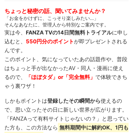
ちょっと秘密の話、聞いてみませんか？
「お金をかけずに、こっそり楽しみたい…」
そんなあなたに、管理人から特別なご案内です。
実は今、
FANZA TVの14日間無料トライアル
に申し
込むと、
550円分のポイント
が即プレゼントされる
んです。
このポイント、
気になっていたあの話題作や、普段
はちょっと手が出なかったAV・同人・漫画
に使え
るので、
「ほぼタダ」or「完全無料」
で体験できち
ゃう裏ワザ！
しかもポイントは
登録したその瞬間から
使えるの
で、思い立ったその日に新しい世界が広がります。
「FANZAって有料サイトじゃないの？」と思ってい
た方も、この方法なら
無料期間中に解約OK、1円も