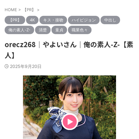
HOME
>
【PR】
>
【PR】
4K
キス・接吻
ハイビジョン
中出し
俺の素人-Z-
清楚
童貞
職業色々
orecz268｜やよいさん｜俺の素人-Z-【素
人】
2025年9月20日