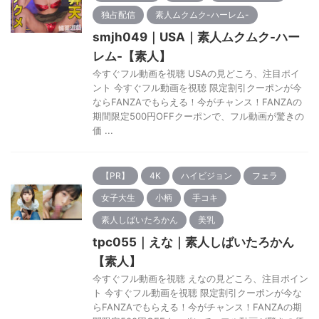
独占配信
素人ムクムク-ハーレム-
smjh049｜USA｜素人ムクムク-ハー
レム-【素人】
今すぐフル動画を視聴 USAの見どころ、注目ポイ
ント 今すぐフル動画を視聴 限定割引クーポンが今
ならFANZAでもらえる！今がチャンス！FANZAの
期間限定500円OFFクーポンで、フル動画が驚きの
価 ...
【PR】
4K
ハイビジョン
フェラ
女子大生
小柄
手コキ
素人しばいたろかん
美乳
tpc055｜えな｜素人しばいたろかん
【素人】
今すぐフル動画を視聴 えなの見どころ、注目ポイン
ト 今すぐフル動画を視聴 限定割引クーポンが今な
らFANZAでもらえる！今がチャンス！FANZAの期