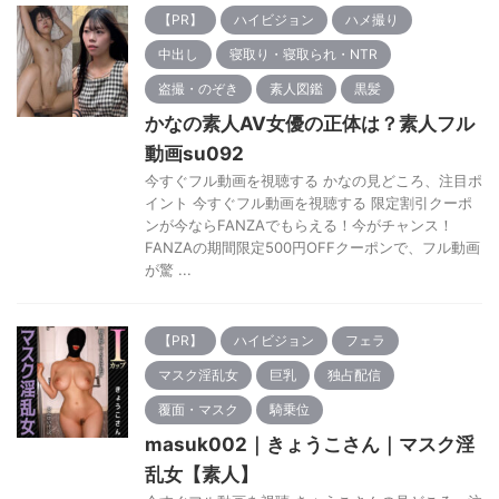
【PR】
ハイビジョン
ハメ撮り
中出し
寝取り・寝取られ・NTR
盗撮・のぞき
素人図鑑
黒髪
かなの素人AV女優の正体は？素人フル
動画su092
今すぐフル動画を視聴する かなの見どころ、注目ポ
イント 今すぐフル動画を視聴する 限定割引クーポ
ンが今ならFANZAでもらえる！今がチャンス！
FANZAの期間限定500円OFFクーポンで、フル動画
が驚 ...
【PR】
ハイビジョン
フェラ
マスク淫乱女
巨乳
独占配信
覆面・マスク
騎乗位
masuk002｜きょうこさん｜マスク淫
乱女【素人】