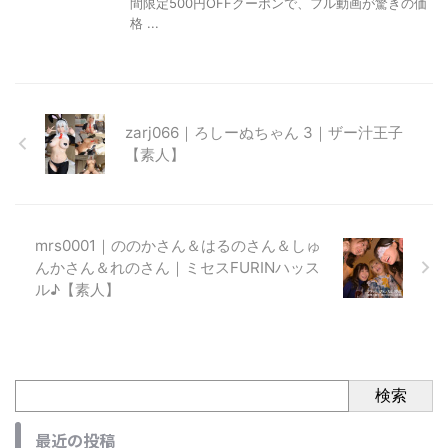
間限定500円OFFクーポンで、フル動画が驚きの価
格 ...
zarj066｜ろしーぬちゃん 3｜ザー汁王子
【素人】
mrs0001｜ののかさん＆はるのさん＆しゅ
んかさん＆れのさん｜ミセスFURINハッス
ル♪【素人】
検索
最近の投稿