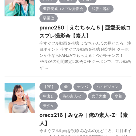
亜愛安威コスプレ撮影会
和服・浴衣
騎乗位
pnme250｜えなちゃん 5｜亜愛安威コ
スプレ撮影会【素人】
今すぐフル動画を視聴 えなちゃん 5の見どころ、注
目ポイント 今すぐフル動画を視聴 限定割引クーポ
ンが今ならFANZAでもらえる！今がチャンス！
FANZAの期間限定500円OFFクーポンで、フル動画
が ...
【PR】
4K
ナンパ
ハイビジョン
中出し
俺の素人-Z-
女子大生
水着
美少女
orecz216｜みなみ｜俺の素人-Z-【素
人】
今すぐフル動画を視聴 みなみの見どころ、注目ポイ