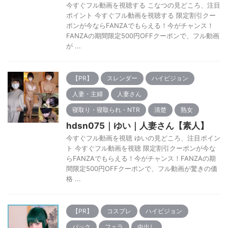
今すぐフル動画を視聴する こなつの見どころ、注目
ポイント 今すぐフル動画を視聴する 限定割引クー
ポンが今ならFANZAでもらえる！今がチャンス！
FANZAの期間限定500円OFFクーポンで、フル動画
が ...
【PR】
スレンダー
ハイビジョン
人妻・主婦
人妻さん
寝取り・寝取られ・NTR
清楚
熟女
hdsn075｜ゆい｜人妻さん【素人】
今すぐフル動画を視聴 ゆいの見どころ、注目ポイン
ト 今すぐフル動画を視聴 限定割引クーポンが今な
らFANZAでもらえる！今がチャンス！FANZAの期
間限定500円OFFクーポンで、フル動画が驚きの価
格 ...
【PR】
コスプレ
ハイビジョン
バック
フェラ
中出し