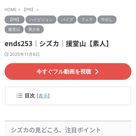
HOME
>
【PR】
>
【PR】
ハイビジョン
バイブ
フェラ
中出し
援堂山
美少女
ends253｜シズカ｜援堂山【素人】
2025年11月6日
今すぐフル動画を視聴
目次
[
表示
]
シズカの見どころ、注目ポイント