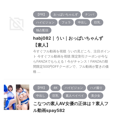
【PR】
おっぱいちゃんず
ナンパ
ハイビジョン
フェラ
中出し
巨乳
独占配信
habj082｜うい｜おっぱいちゃんず
【素人】
今すぐフル動画を視聴 ういの見どころ、注目ポイン
ト 今すぐフル動画を視聴 限定割引クーポンが今な
らFANZAでもらえる！今がチャンス！FANZAの期
間限定500円OFFクーポンで、フル動画が驚きの価
格 ...
【PR】
4K
ハイビジョン
ハメ撮り
中出し
巨乳
素人ペイペイ
美少女
こなつの素人AV女優の正体は？素人フ
ル動画spay582