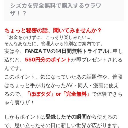
シズカを完全無料で購入するウラワ
ザ！？
ちょっと秘密の話、聞いてみませんか？
「お金をかけずに、こっそり楽しみたい…」
そんなあなたに、管理人から特別なご案内です。
実は今、
FANZA TVの14日間無料トライアル
に申し
込むと、
550円分のポイント
が即プレゼントされる
んです。
このポイント、
気になっていたあの話題作や、普段
はちょっと手が出なかったAV・同人・漫画
に使え
るので、
「ほぼタダ」or「完全無料」
で体験できち
ゃう裏ワザ！
しかもポイントは
登録したその瞬間から
使えるの
で、思い立ったその日に新しい世界が広がります。