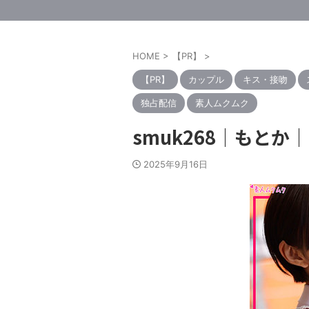
HOME
>
【PR】
>
【PR】
カップル
キス・接吻
独占配信
素人ムクムク
smuk268｜もと
2025年9月16日