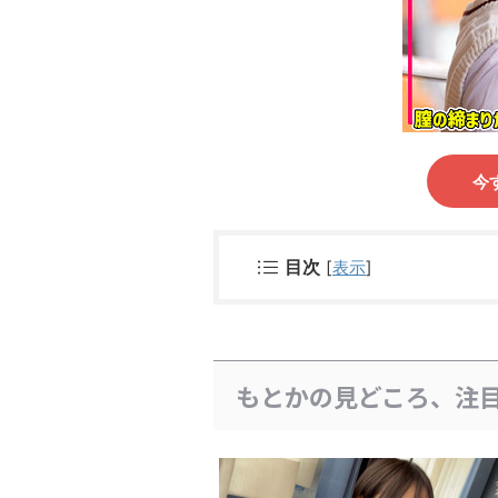
今
目次
[
表示
]
もとかの見どころ、注