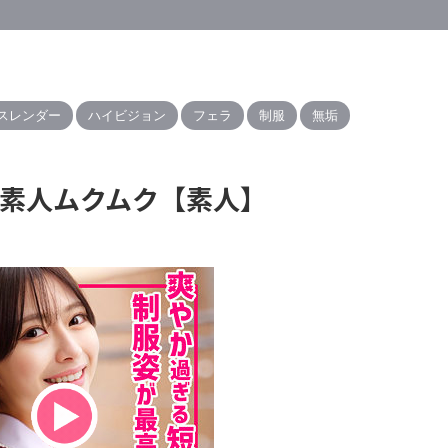
スレンダー
ハイビジョン
フェラ
制服
無垢
か｜素人ムクムク【素人】