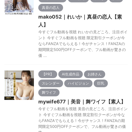
真昼の恋人
mako052｜れいか｜真昼の恋人【素
人】
今すぐフル動画を視聴 れいかの見どころ、注目ポイ
ント 今すぐフル動画を視聴 限定割引クーポンが今
ならFANZAでもらえる！今がチャンス！FANZAの
期間限定500円OFFクーポンで、フル動画が驚きの
価 ...
【PR】
AI生成作品
お姉さん
スレンダー
ハイビジョン
巨乳
舞ワイフ
mywife677｜美音｜舞ワイフ【素人】
今すぐフル動画を視聴 美音の見どころ、注目ポイン
ト 今すぐフル動画を視聴 限定割引クーポンが今な
らFANZAでもらえる！今がチャンス！FANZAの期
間限定500円OFFクーポンで、フル動画が驚きの価