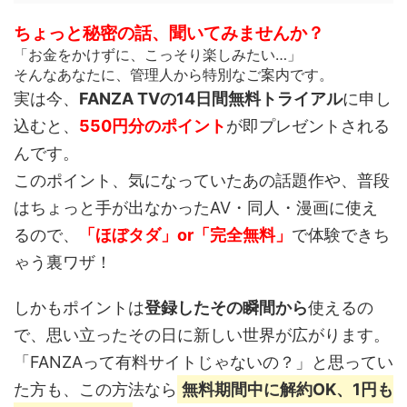
ちょっと秘密の話、聞いてみませんか？
「お金をかけずに、こっそり楽しみたい…」
そんなあなたに、管理人から特別なご案内です。
実は今、
FANZA TVの14日間無料トライアル
に申し
込むと、
550円分のポイント
が即プレゼントされる
んです。
このポイント、
気になっていたあの話題作や、普段
はちょっと手が出なかったAV・同人・漫画
に使え
るので、
「ほぼタダ」or「完全無料」
で体験できち
ゃう裏ワザ！
しかもポイントは
登録したその瞬間から
使えるの
で、思い立ったその日に新しい世界が広がります。
「FANZAって有料サイトじゃないの？」と思ってい
た方も、この方法なら
無料期間中に解約OK、1円も