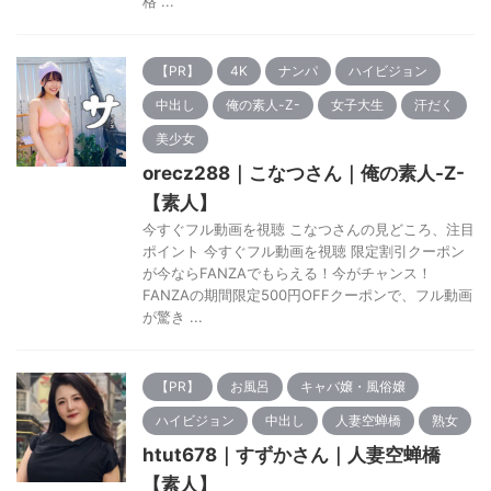
格 ...
【PR】
4K
ナンパ
ハイビジョン
中出し
俺の素人-Z-
女子大生
汗だく
美少女
orecz288｜こなつさん｜俺の素人-Z-
【素人】
今すぐフル動画を視聴 こなつさんの見どころ、注目
ポイント 今すぐフル動画を視聴 限定割引クーポン
が今ならFANZAでもらえる！今がチャンス！
FANZAの期間限定500円OFFクーポンで、フル動画
が驚き ...
【PR】
お風呂
キャバ嬢・風俗嬢
ハイビジョン
中出し
人妻空蝉橋
熟女
htut678｜すずかさん｜人妻空蝉橋
【素人】