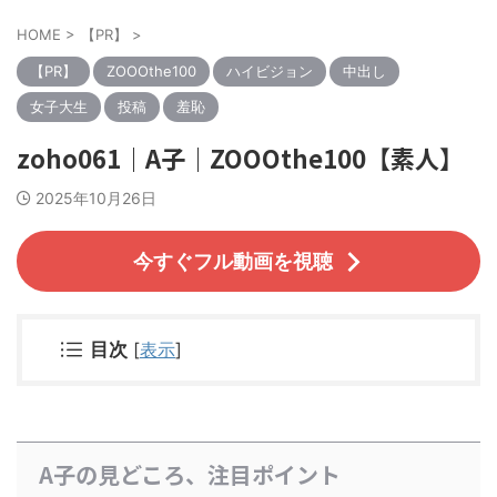
HOME
>
【PR】
>
【PR】
ZOOOthe100
ハイビジョン
中出し
女子大生
投稿
羞恥
zoho061｜A子｜ZOOOthe100【素人】
2025年10月26日
今すぐフル動画を視聴
目次
[
表示
]
A子の見どころ、注目ポイント