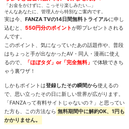
「お金をかけずに、こっそり楽しみたい…」
そんなあなたに、管理人から特別なご案内です。
実は今、
FANZA TVの14日間無料トライアル
に申し
込むと、
550円分のポイント
が即プレゼントされる
んです。
このポイント、
気になっていたあの話題作や、普段
はちょっと手が出なかったAV・同人・漫画
に使え
るので、
「ほぼタダ」or「完全無料」
で体験できち
ゃう裏ワザ！
しかもポイントは
登録したその瞬間から
使えるの
で、思い立ったその日に新しい世界が広がります。
「FANZAって有料サイトじゃないの？」と思ってい
た方も、この方法なら
無料期間中に解約OK、1円も
かかりません。