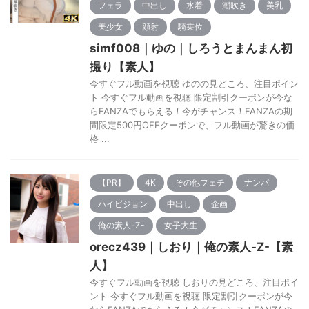
フェラ
中出し
水着
潮吹き
美乳
美少女
顔射
騎乗位
simf008｜ゆの｜しろうとまんまん初
撮り【素人】
今すぐフル動画を視聴 ゆのの見どころ、注目ポイン
ト 今すぐフル動画を視聴 限定割引クーポンが今な
らFANZAでもらえる！今がチャンス！FANZAの期
間限定500円OFFクーポンで、フル動画が驚きの価
格 ...
【PR】
4K
その他フェチ
ナンパ
ハイビジョン
中出し
企画
俺の素人-Z-
女子大生
orecz439｜しおり｜俺の素人-Z-【素
人】
今すぐフル動画を視聴 しおりの見どころ、注目ポイ
ント 今すぐフル動画を視聴 限定割引クーポンが今