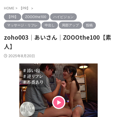
HOME
>
【PR】
>
【PR】
ZOOOthe100
ハイビジョン
マッサージ・リフレ
中出し
局部アップ
投稿
zoho003｜あいさん｜ZOOOthe100【素
人】
2025年8月20日