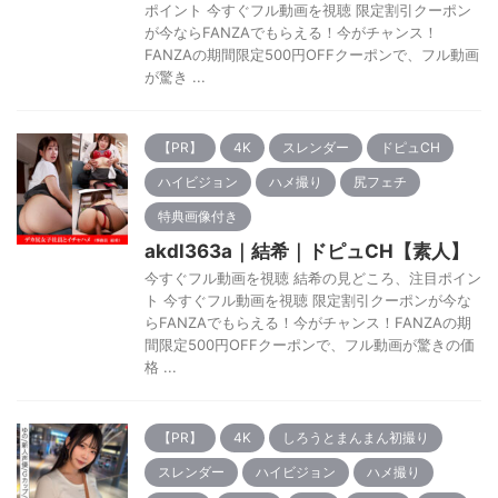
ポイント 今すぐフル動画を視聴 限定割引クーポン
が今ならFANZAでもらえる！今がチャンス！
FANZAの期間限定500円OFFクーポンで、フル動画
が驚き ...
【PR】
4K
スレンダー
ドピュCH
ハイビジョン
ハメ撮り
尻フェチ
特典画像付き
akdl363a｜結希｜ドピュCH【素人】
今すぐフル動画を視聴 結希の見どころ、注目ポイン
ト 今すぐフル動画を視聴 限定割引クーポンが今な
らFANZAでもらえる！今がチャンス！FANZAの期
間限定500円OFFクーポンで、フル動画が驚きの価
格 ...
【PR】
4K
しろうとまんまん初撮り
スレンダー
ハイビジョン
ハメ撮り