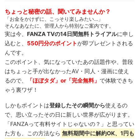
ちょっと秘密の話、聞いてみませんか？
「お金をかけずに、こっそり楽しみたい…」
そんなあなたに、管理人から特別なご案内です。
実は今、
FANZA TVの14日間無料トライアル
に申し
込むと、
550円分のポイント
が即プレゼントされる
んです。
このポイント、
気になっていたあの話題作や、普段
はちょっと手が出なかったAV・同人・漫画
に使え
るので、
「ほぼタダ」or「完全無料」
で体験できち
ゃう裏ワザ！
しかもポイントは
登録したその瞬間から
使えるの
で、思い立ったその日に新しい世界が広がります。
「FANZAって有料サイトじゃないの？」と思ってい
た方も、この方法なら
無料期間中に解約OK、1円も