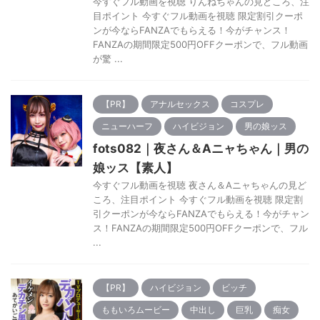
今すぐフル動画を視聴 りんねちゃんの見どころ、注
目ポイント 今すぐフル動画を視聴 限定割引クーポ
ンが今ならFANZAでもらえる！今がチャンス！
FANZAの期間限定500円OFFクーポンで、フル動画
が驚 ...
【PR】
アナルセックス
コスプレ
ニューハーフ
ハイビジョン
男の娘ッス
fots082｜夜さん＆Aニャちゃん｜男の
娘ッス【素人】
今すぐフル動画を視聴 夜さん＆Aニャちゃんの見ど
ころ、注目ポイント 今すぐフル動画を視聴 限定割
引クーポンが今ならFANZAでもらえる！今がチャン
ス！FANZAの期間限定500円OFFクーポンで、フル
...
【PR】
ハイビジョン
ビッチ
ももいろムービー
中出し
巨乳
痴女