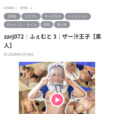
HOME
>
【PR】
>
【PR】
コスプレ
ザー汁王子
ハイビジョン
ローション・オイル
巨乳
美少女
zarj072｜ふぇむと 3｜ザー汁王子【素
人】
2026年5月16日