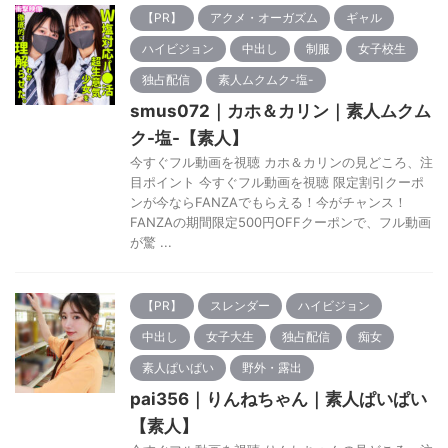
【PR】
アクメ・オーガズム
ギャル
ハイビジョン
中出し
制服
女子校生
独占配信
素人ムクムク-塩-
smus072｜カホ＆カリン｜素人ムクム
ク-塩-【素人】
今すぐフル動画を視聴 カホ＆カリンの見どころ、注
目ポイント 今すぐフル動画を視聴 限定割引クーポ
ンが今ならFANZAでもらえる！今がチャンス！
FANZAの期間限定500円OFFクーポンで、フル動画
が驚 ...
【PR】
スレンダー
ハイビジョン
中出し
女子大生
独占配信
痴女
素人ぱいぱい
野外・露出
pai356｜りんねちゃん｜素人ぱいぱい
【素人】