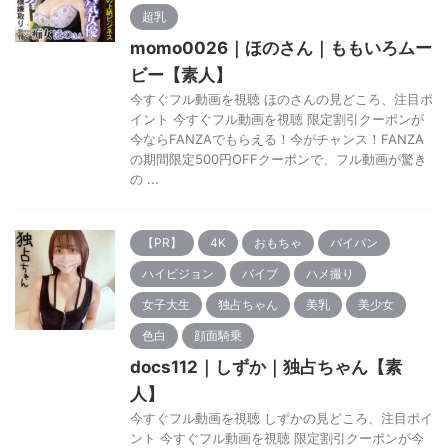
超乳
momo0026｜ほのさん｜ももいろムー
ビー【素人】
今すぐフル動画を視聴 ほのさんの見どころ、注目ポ
イント 今すぐフル動画を視聴 限定割引クーポンが
今ならFANZAでもらえる！今がチャンス！FANZA
の期間限定500円OFFクーポンで、フル動画が驚き
の ...
【PR】
4K
おもちゃ
パイパン
ハイビジョン
バイブ
ハメ撮り
女子大生
独占ちゃん
美乳
美少女
色白
顔面騎乗
docs112｜しずか｜独占ちゃん【素
人】
今すぐフル動画を視聴 しずかの見どころ、注目ポイ
ント 今すぐフル動画を視聴 限定割引クーポンが今