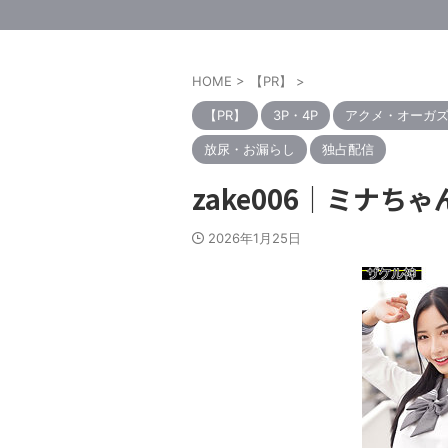
HOME
>
【PR】
>
【PR】
3P・4P
アクメ・オーガ
放尿・お漏らし
独占配信
zake006｜ミナち
2026年1月25日