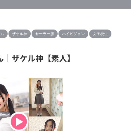
ズム
ザケル神
セーラー服
ハイビジョン
女子校生
ゃん｜ザケル神【素人】