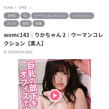
HOME
>
【PR】
>
【PR】
OL
ウーマンコレクション
ハイビジョン
フェラ
巨乳
拘束
womc143｜りかちゃん 2｜ウーマンコレ
クション【素人】
2025年9月28日