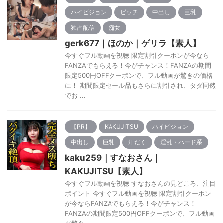
ハイビジョン
ビッチ
中出し
巨乳
独占配信
痴女
gerk677｜ほのか｜ゲリラ【素人】
今すぐフル動画を視聴 限定割引クーポンが今なら
FANZAでもらえる！今がチャンス！FANZAの期間
限定500円OFFクーポンで、フル動画が驚きの価格
に！ 期間限定セール品もさらに割引され、タダ同然
でお ...
【PR】
KAKUJITSU
ハイビジョン
中出し
巨乳
汗だく
淫乱・ハード系
kaku259｜すなおさん｜
KAKUJITSU【素人】
今すぐフル動画を視聴 すなおさんの見どころ、注目
ポイント 今すぐフル動画を視聴 限定割引クーポン
が今ならFANZAでもらえる！今がチャンス！
FANZAの期間限定500円OFFクーポンで、フル動画
が驚き ...