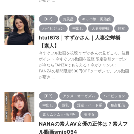
【PR】
お風呂
キャバ嬢・風俗嬢
ハイビジョン
中出し
人妻空蝉橋
熟女
htut678｜すずかさん｜人妻空蝉橋
【素人】
今すぐフル動画を視聴 すずかさんの見どころ、注目
ポイント 今すぐフル動画を視聴 限定割引クーポン
が今ならFANZAでもらえる！今がチャンス！
FANZAの期間限定500円OFFクーポンで、フル動画
が驚き ...
【PR】
アクメ・オーガズム
ハイビジョン
中出し
巨乳
淫乱・ハード系
独占配信
素人ムクムク-塩PP-
美少女
NANAの素人AV女優の正体は？素人フ
ル動画smjp054