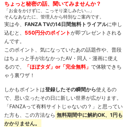
ちょっと秘密の話、聞いてみませんか？
「お金をかけずに、こっそり楽しみたい…」
そんなあなたに、管理人から特別なご案内です。
実は今、
FANZA TVの14日間無料トライアル
に申し
込むと、
550円分のポイント
が即プレゼントされる
んです。
このポイント、
気になっていたあの話題作や、普段
はちょっと手が出なかったAV・同人・漫画
に使え
るので、
「ほぼタダ」or「完全無料」
で体験できち
ゃう裏ワザ！
しかもポイントは
登録したその瞬間から
使えるの
で、思い立ったその日に新しい世界が広がります。
「FANZAって有料サイトじゃないの？」と思ってい
た方も、この方法なら
無料期間中に解約OK、1円も
かかりません。