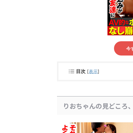
今
目次
[
表示
]
りおちゃんの見どころ