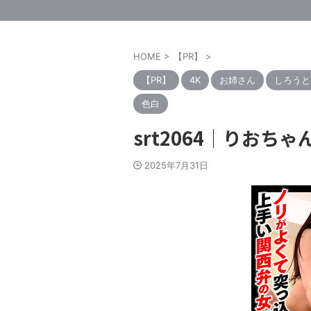
HOME
>
【PR】
>
【PR】
4K
お姉さん
しろうと
色白
srt2064｜りおち
2025年7月31日