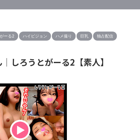
がーる2
ハイビジョン
ハメ撮り
巨乳
独占配信
ゃん｜しろうとがーる2【素人】