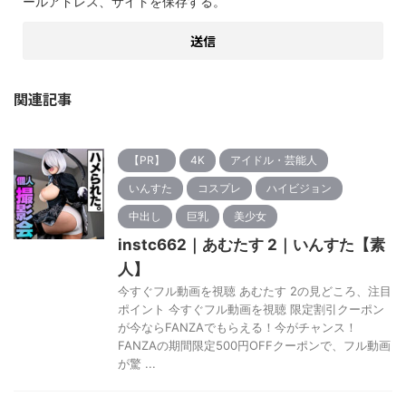
ールアドレス、サイトを保存する。
関連記事
【PR】
4K
アイドル・芸能人
いんすた
コスプレ
ハイビジョン
中出し
巨乳
美少女
instc662｜あむたす 2｜いんすた【素
人】
今すぐフル動画を視聴 あむたす 2の見どころ、注目
ポイント 今すぐフル動画を視聴 限定割引クーポン
が今ならFANZAでもらえる！今がチャンス！
FANZAの期間限定500円OFFクーポンで、フル動画
が驚 ...