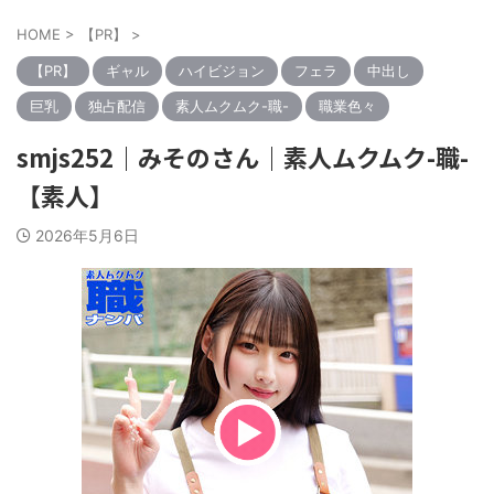
HOME
>
【PR】
>
【PR】
ギャル
ハイビジョン
フェラ
中出し
巨乳
独占配信
素人ムクムク-職-
職業色々
smjs252｜みそのさん｜素人ムクムク-職-
【素人】
2026年5月6日