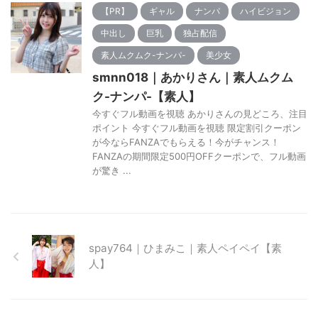
【PR】
ギャル
ナンパ
ハイビジョン
中出し
巨乳
独占配信
素人ムクムク-ナンパ-
美少女
smnn018｜あかりさん｜素人ムクム
ク-ナンパ-【素人】
今すぐフル動画を視聴 あかりさんの見どころ、注目
ポイント 今すぐフル動画を視聴 限定割引クーポン
が今ならFANZAでもらえる！今がチャンス！
FANZAの期間限定500円OFFクーポンで、フル動画
が驚き ...
spay764｜ひまみこ｜素人ペイペイ【素
人】