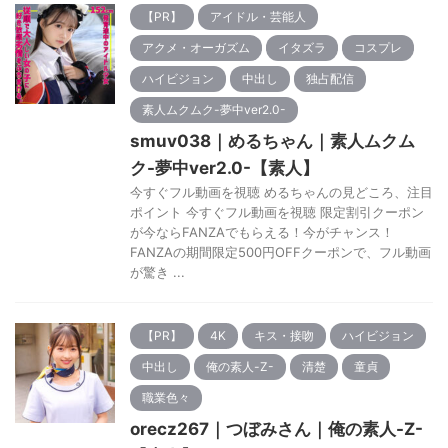
【PR】
アイドル・芸能人
アクメ・オーガズム
イタズラ
コスプレ
ハイビジョン
中出し
独占配信
素人ムクムク-夢中ver2.0-
smuv038｜めるちゃん｜素人ムクム
ク-夢中ver2.0-【素人】
今すぐフル動画を視聴 めるちゃんの見どころ、注目
ポイント 今すぐフル動画を視聴 限定割引クーポン
が今ならFANZAでもらえる！今がチャンス！
FANZAの期間限定500円OFFクーポンで、フル動画
が驚き ...
【PR】
4K
キス・接吻
ハイビジョン
中出し
俺の素人-Z-
清楚
童貞
職業色々
orecz267｜つぼみさん｜俺の素人-Z-