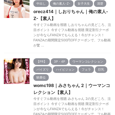
中出し
俺の素人-Z-
女子大生
清楚
orecz414｜しおりちゃん｜俺の素人-
Z-【素人】
今すぐフル動画を視聴 しおりちゃんの見どころ、注
目ポイント 今すぐフル動画を視聴 限定割引クーポ
ンが今ならFANZAでもらえる！今がチャンス！
FANZAの期間限定500円OFFクーポンで、フル動画
が驚 ...
【PR】
3P・4P
ウーマンコレクション
パイズリ
ハイビジョン
フェラ
巨乳
騎乗位
womc198｜みさちゃん 2｜ウーマンコ
レクション【素人】
今すぐフル動画を視聴 みさちゃん 2の見どころ、注
目ポイント 今すぐフル動画を視聴 限定割引クーポ
ンが今ならFANZAでもらえる！今がチャンス！
FANZAの期間限定500円OFFクーポンで、フル動画