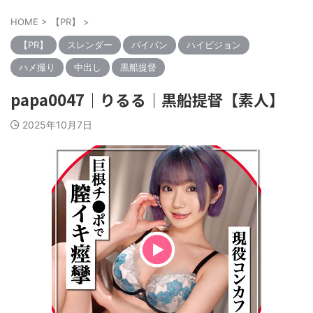
HOME
>
【PR】
>
【PR】
スレンダー
パイパン
ハイビジョン
ハメ撮り
中出し
黒船提督
papa0047｜りるる｜黒船提督【素人】
2025年10月7日