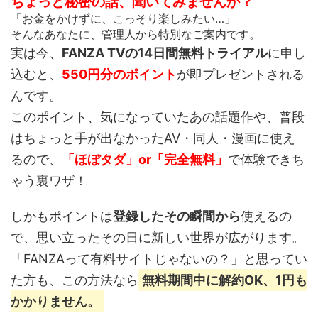
ちょっと秘密の話、聞いてみませんか？
「お金をかけずに、こっそり楽しみたい…」
そんなあなたに、管理人から特別なご案内です。
実は今、
FANZA TVの14日間無料トライアル
に申し
込むと、
550円分のポイント
が即プレゼントされる
んです。
このポイント、
気になっていたあの話題作や、普段
はちょっと手が出なかったAV・同人・漫画
に使え
るので、
「ほぼタダ」or「完全無料」
で体験できち
ゃう裏ワザ！
しかもポイントは
登録したその瞬間から
使えるの
で、思い立ったその日に新しい世界が広がります。
「FANZAって有料サイトじゃないの？」と思ってい
た方も、この方法なら
無料期間中に解約OK、1円も
かかりません。