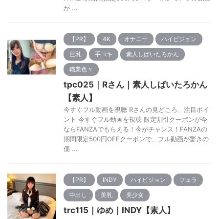
が ...
【PR】
4K
オナニー
ハイビジョン
巨乳
手コキ
素人しばいたろかん
職業色々
tpc025｜Rさん｜素人しばいたろかん
【素人】
今すぐフル動画を視聴 Rさんの見どころ、注目ポイ
ント 今すぐフル動画を視聴 限定割引クーポンが今
ならFANZAでもらえる！今がチャンス！FANZAの
期間限定500円OFFクーポンで、フル動画が驚きの
価 ...
【PR】
INDY
ハイビジョン
フェラ
中出し
美乳
美少女
trc115｜ゆめ｜INDY【素人】