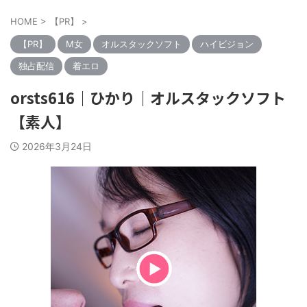
HOME
>
【PR】
>
【PR】
M女
オルスタックソフト
ハイビジョン
独占配信
着エロ
orsts616｜ひかり｜オルスタックソフト
【素人】
2026年3月24日