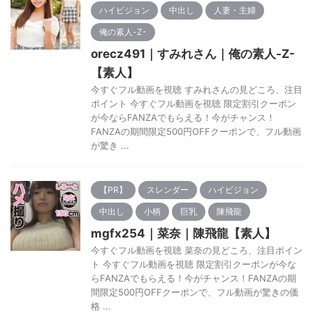
ハイビジョン
中出し
人妻・主婦
俺の素人-Z-
orecz491｜すみれさん｜俺の素人-Z-
【素人】
今すぐフル動画を視聴 すみれさんの見どころ、注目
ポイント 今すぐフル動画を視聴 限定割引クーポン
が今ならFANZAでもらえる！今がチャンス！
FANZAの期間限定500円OFFクーポンで、フル動画
が驚き ...
【PR】
スレンダー
ハイビジョン
中出し
小柄
巨乳
陳飛龍
mgfx254｜菜奈｜陳飛龍【素人】
今すぐフル動画を視聴 菜奈の見どころ、注目ポイン
ト 今すぐフル動画を視聴 限定割引クーポンが今な
らFANZAでもらえる！今がチャンス！FANZAの期
間限定500円OFFクーポンで、フル動画が驚きの価
格 ...