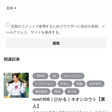
名前
※
次回のコメントで使用するためブラウザーに自分の名前、メ
ールアドレス、サイトを保存する。
関連記事
【PR】
4K
ネオシロウト
ハイビジョン
中出し
制服
女子校生
独占配信
童貞
美少女
nost106｜ひかる｜ネオシロウト【素
人】
今すぐフル動画を視聴 ひかるの見どころ、注目ポイ