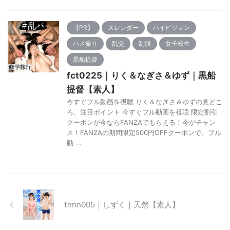
【PR】
スレンダー
ハイビジョン
ハメ撮り
乱交
制服
女子校生
黒船提督
fct0225｜りく＆なぎさ＆ゆず｜黒船
提督【素人】
今すぐフル動画を視聴 りく＆なぎさ＆ゆずの見どこ
ろ、注目ポイント 今すぐフル動画を視聴 限定割引
クーポンが今ならFANZAでもらえる！今がチャン
ス！FANZAの期間限定500円OFFクーポンで、フル
動 ...
tnnn005｜しずく｜天然【素人】