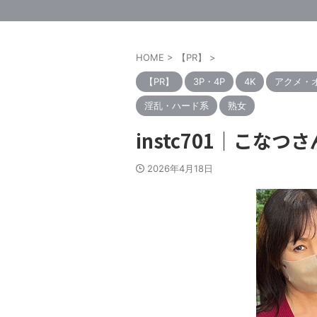
HOME
>
【PR】
>
【PR】
3P・4P
4K
アクメ・
淫乱・ハード系
熟女
instc701｜こな
2026年4月18日