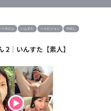
オーガズム
いんすた
ハイビジョン
中出し
つさん 2｜いんすた【素人】