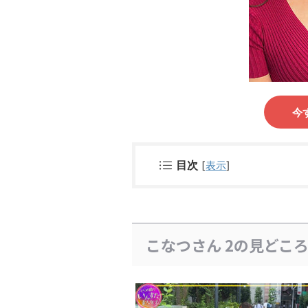
今
目次
[
表示
]
こなつさん 2の見どこ