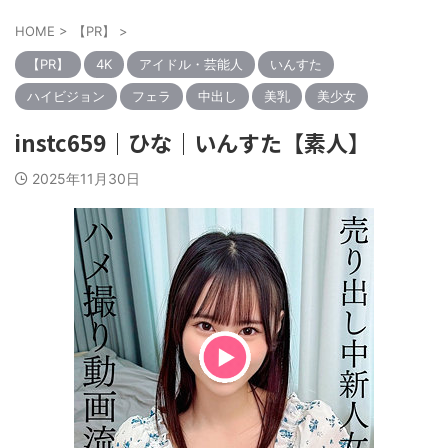
HOME
>
【PR】
>
【PR】
4K
アイドル・芸能人
いんすた
ハイビジョン
フェラ
中出し
美乳
美少女
instc659｜ひな｜いんすた【素人】
2025年11月30日