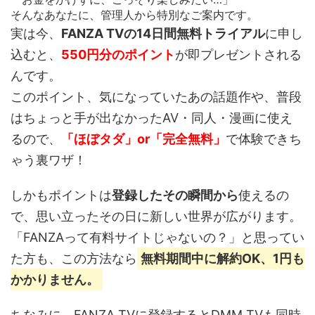
そんなあなたに、管理人から特別なご案内です。
実は今、
FANZA TVの14日間無料トライアル
に申し
込むと、
550円分のポイント
が即プレゼントされる
んです。
このポイント、
気になっていたあの話題作や、普段
はちょっと手が出なかったAV・同人・漫画
に使え
るので、
「ほぼタダ」or「完全無料」
で体験できち
ゃう裏ワザ！
しかもポイントは
登録したその瞬間から
使えるの
で、思い立ったその日に新しい世界が広がります。
「FANZAって有料サイトじゃないの？」と思ってい
た方も、この方法なら
無料期間中に解約OK、1円も
かかりません。
ちなみに、FANZA TVに登録するとDMM TVも同時