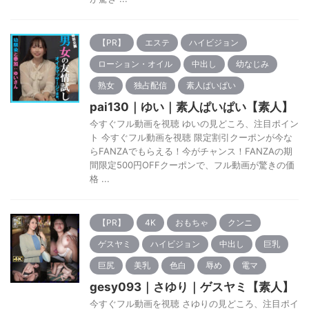
【PR】
エステ
ハイビジョン
ローション・オイル
中出し
幼なじみ
熟女
独占配信
素人ぱいぱい
pai130｜ゆい｜素人ぱいぱい【素人】
今すぐフル動画を視聴 ゆいの見どころ、注目ポイン
ト 今すぐフル動画を視聴 限定割引クーポンが今な
らFANZAでもらえる！今がチャンス！FANZAの期
間限定500円OFFクーポンで、フル動画が驚きの価
格 ...
【PR】
4K
おもちゃ
クンニ
ゲスヤミ
ハイビジョン
中出し
巨乳
巨尻
美乳
色白
辱め
電マ
gesy093｜さゆり｜ゲスヤミ【素人】
今すぐフル動画を視聴 さゆりの見どころ、注目ポイ