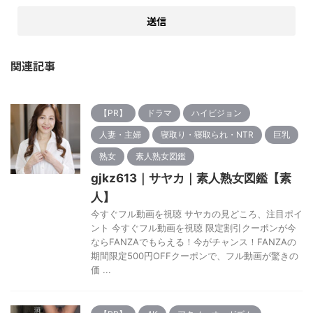
関連記事
【PR】
ドラマ
ハイビジョン
人妻・主婦
寝取り・寝取られ・NTR
巨乳
熟女
素人熟女図鑑
gjkz613｜サヤカ｜素人熟女図鑑【素
人】
今すぐフル動画を視聴 サヤカの見どころ、注目ポイ
ント 今すぐフル動画を視聴 限定割引クーポンが今
ならFANZAでもらえる！今がチャンス！FANZAの
期間限定500円OFFクーポンで、フル動画が驚きの
価 ...