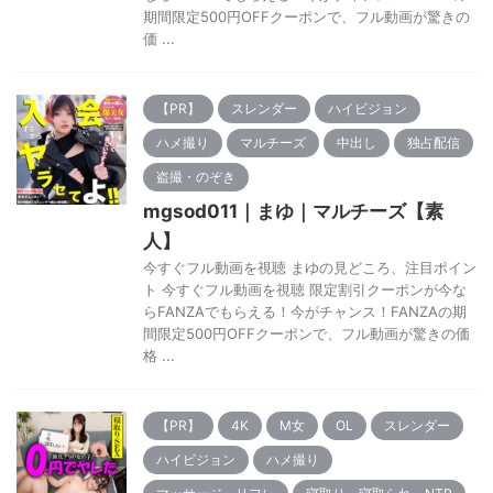
期間限定500円OFFクーポンで、フル動画が驚きの
価 ...
【PR】
スレンダー
ハイビジョン
ハメ撮り
マルチーズ
中出し
独占配信
盗撮・のぞき
mgsod011｜まゆ｜マルチーズ【素
人】
今すぐフル動画を視聴 まゆの見どころ、注目ポイン
ト 今すぐフル動画を視聴 限定割引クーポンが今な
らFANZAでもらえる！今がチャンス！FANZAの期
間限定500円OFFクーポンで、フル動画が驚きの価
格 ...
【PR】
4K
M女
OL
スレンダー
ハイビジョン
ハメ撮り