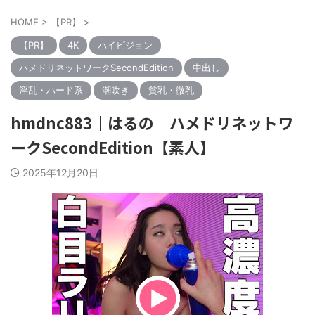
HOME
>
【PR】
>
【PR】
4K
ハイビジョン
ハメドリネットワークSecondEdition
中出し
淫乱・ハード系
潮吹き
貧乳・微乳
hmdnc883｜はるの｜ハメドリネットワ
ークSecondEdition【素人】
2025年12月20日