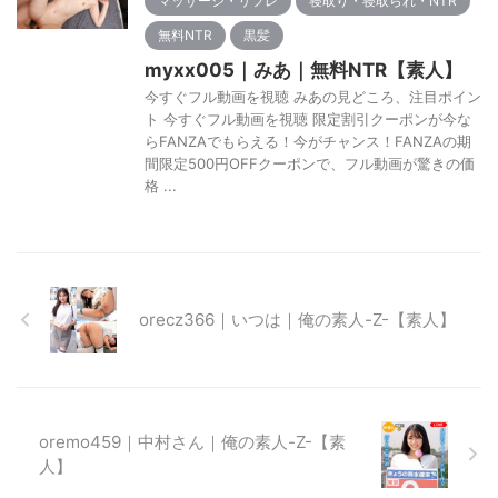
マッサージ・リフレ
寝取り・寝取られ・NTR
無料NTR
黒髪
myxx005｜みあ｜無料NTR【素人】
今すぐフル動画を視聴 みあの見どころ、注目ポイン
ト 今すぐフル動画を視聴 限定割引クーポンが今な
らFANZAでもらえる！今がチャンス！FANZAの期
間限定500円OFFクーポンで、フル動画が驚きの価
格 ...
orecz366｜いつは｜俺の素人-Z-【素人】
oremo459｜中村さん｜俺の素人-Z-【素
人】