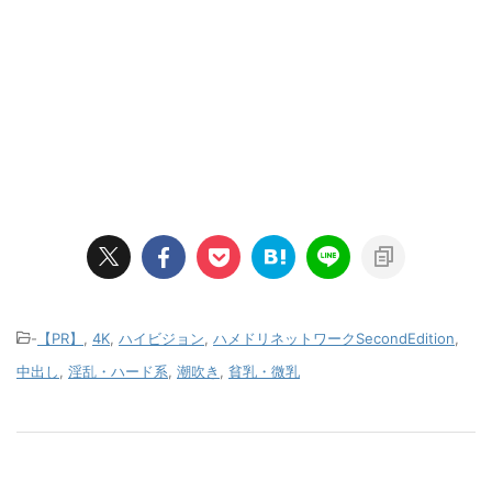
-
【PR】
,
4K
,
ハイビジョン
,
ハメドリネットワークSecondEdition
,
中出し
,
淫乱・ハード系
,
潮吹き
,
貧乳・微乳