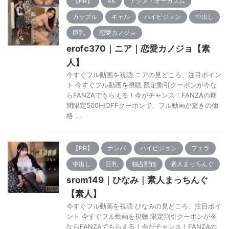
【PR】
4K
アクメ・オーガズム
カップル
ギャル
ハイビジョン
中出し
巨乳
恋愛カノジョ
erofc370｜ニア｜恋愛カノジョ【素
人】
今すぐフル動画を視聴 ニアの見どころ、注目ポイン
ト 今すぐフル動画を視聴 限定割引クーポンが今な
らFANZAでもらえる！今がチャンス！FANZAの期
間限定500円OFFクーポンで、フル動画が驚きの価
格 ...
【PR】
ナンパ
ハイビジョン
フェラ
中出し
巨乳
独占配信
素人まっちんぐ
srom149｜ひなみ｜素人まっちんぐ
【素人】
今すぐフル動画を視聴 ひなみの見どころ、注目ポイ
ント 今すぐフル動画を視聴 限定割引クーポンが今
ならFANZAでもらえる！今がチャンス！FANZAの