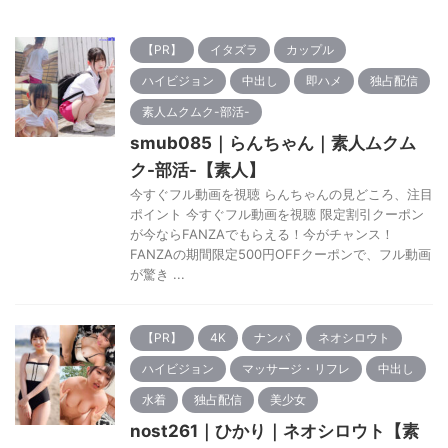
【PR】
イタズラ
カップル
ハイビジョン
中出し
即ハメ
独占配信
素人ムクムク-部活-
smub085｜らんちゃん｜素人ムクム
ク-部活-【素人】
今すぐフル動画を視聴 らんちゃんの見どころ、注目
ポイント 今すぐフル動画を視聴 限定割引クーポン
が今ならFANZAでもらえる！今がチャンス！
FANZAの期間限定500円OFFクーポンで、フル動画
が驚き ...
【PR】
4K
ナンパ
ネオシロウト
ハイビジョン
マッサージ・リフレ
中出し
水着
独占配信
美少女
nost261｜ひかり｜ネオシロウト【素