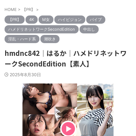
HOME
>
【PR】
>
【PR】
4K
M女
ハイビジョン
バイブ
ハメドリネットワークSecondEdition
中出し
淫乱・ハード系
潮吹き
hmdnc842｜はるか｜ハメドリネットワ
ークSecondEdition【素人】
2025年8月30日