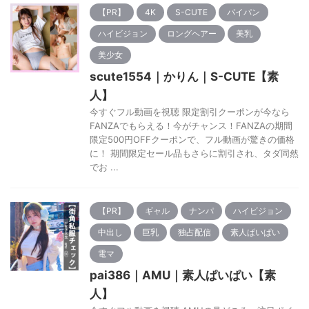
【PR】
4K
S-CUTE
パイパン
ハイビジョン
ロングヘアー
美乳
美少女
scute1554｜かりん｜S-CUTE【素
人】
今すぐフル動画を視聴 限定割引クーポンが今なら
FANZAでもらえる！今がチャンス！FANZAの期間
限定500円OFFクーポンで、フル動画が驚きの価格
に！ 期間限定セール品もさらに割引され、タダ同然
でお ...
【PR】
ギャル
ナンパ
ハイビジョン
中出し
巨乳
独占配信
素人ぱいぱい
電マ
pai386｜AMU｜素人ぱいぱい【素
人】