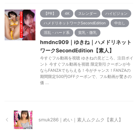
【PR】
4K
スレンダー
ハイビジョン
ハメドリネットワークSecondEdition
中出し
淫乱・ハード系
貧乳・微乳
hmdnc909｜ゆきね｜ハメドリネット
ワークSecondEdition【素人】
今すぐフル動画を視聴 ゆきねの見どころ、注目ポイ
ント 今すぐフル動画を視聴 限定割引クーポンが今
ならFANZAでもらえる！今がチャンス！FANZAの
期間限定500円OFFクーポンで、フル動画が驚きの
価 ...
smuk286｜めい｜素人ムクムク【素人】