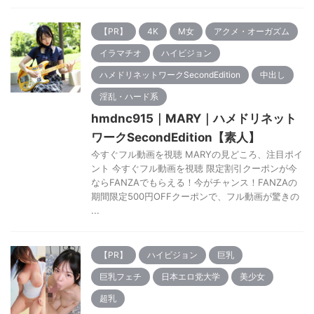
【PR】
4K
M女
アクメ・オーガズム
イラマチオ
ハイビジョン
ハメドリネットワークSecondEdition
中出し
淫乱・ハード系
hmdnc915｜MARY｜ハメドリネット
ワークSecondEdition【素人】
今すぐフル動画を視聴 MARYの見どころ、注目ポイ
ント 今すぐフル動画を視聴 限定割引クーポンが今
ならFANZAでもらえる！今がチャンス！FANZAの
期間限定500円OFFクーポンで、フル動画が驚きの
...
【PR】
ハイビジョン
巨乳
巨乳フェチ
日本エロ党大学
美少女
超乳