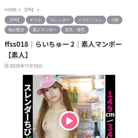
HOME
>
【PR】
>
【PR】
ギャル
スレンダー
ハイビジョン
小柄
独占配信
素人マンボー
貧乳・微乳
ffss018｜らいちゅー 2｜素人マンボー
【素人】
2025年11月19日