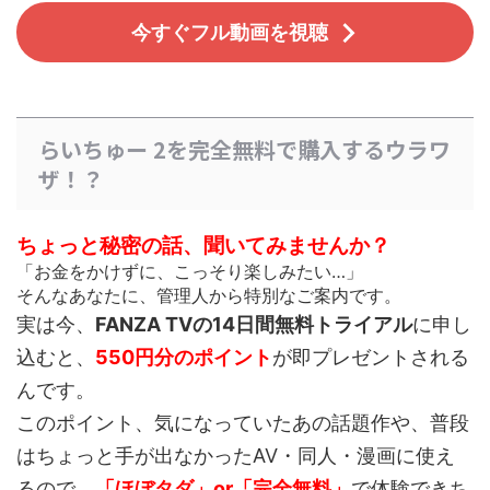
今すぐフル動画を視聴
らいちゅー 2を完全無料で購入するウラワ
ザ！？
ちょっと秘密の話、聞いてみませんか？
「お金をかけずに、こっそり楽しみたい…」
そんなあなたに、管理人から特別なご案内です。
実は今、
FANZA TVの14日間無料トライアル
に申し
込むと、
550円分のポイント
が即プレゼントされる
んです。
このポイント、
気になっていたあの話題作や、普段
はちょっと手が出なかったAV・同人・漫画
に使え
るので、
「ほぼタダ」or「完全無料」
で体験できち