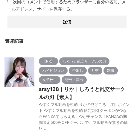
次回のコメントで使用するためブラウザーに自分の名前、メ
ールアドレス、サイトを保存する。
関連記事
【PR】
しろうと乱交サークルの刃
ハイビジョン
中出し
乱交
制服
女子校生
野外・露出
srsy128｜りか｜しろうと乱交サーク
ルの刃【素人】
今すぐフル動画を視聴 りかの見どころ、注目ポイン
ト 今すぐフル動画を視聴 限定割引クーポンが今な
らFANZAでもらえる！今がチャンス！FANZAの期
間限定500円OFFクーポンで、フル動画が驚きの価
格 ...