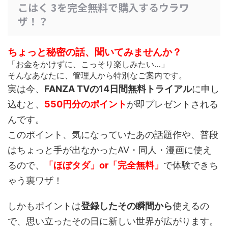
こはく 3を完全無料で購入するウラワ
ザ！？
ちょっと秘密の話、聞いてみませんか？
「お金をかけずに、こっそり楽しみたい…」
そんなあなたに、管理人から特別なご案内です。
実は今、
FANZA TVの14日間無料トライアル
に申し
込むと、
550円分のポイント
が即プレゼントされる
んです。
このポイント、
気になっていたあの話題作や、普段
はちょっと手が出なかったAV・同人・漫画
に使え
るので、
「ほぼタダ」or「完全無料」
で体験できち
ゃう裏ワザ！
しかもポイントは
登録したその瞬間から
使えるの
で、思い立ったその日に新しい世界が広がります。