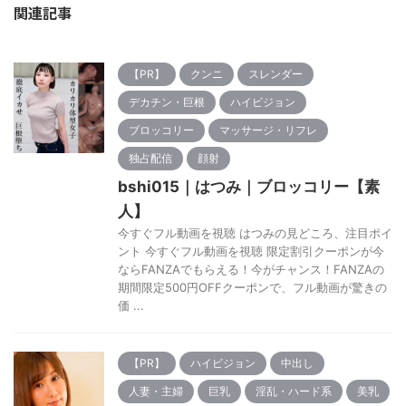
関連記事
【PR】
クンニ
スレンダー
デカチン・巨根
ハイビジョン
ブロッコリー
マッサージ・リフレ
独占配信
顔射
bshi015｜はつみ｜ブロッコリー【素
人】
今すぐフル動画を視聴 はつみの見どころ、注目ポイ
ント 今すぐフル動画を視聴 限定割引クーポンが今
ならFANZAでもらえる！今がチャンス！FANZAの
期間限定500円OFFクーポンで、フル動画が驚きの
価 ...
【PR】
ハイビジョン
中出し
人妻・主婦
巨乳
淫乱・ハード系
美乳