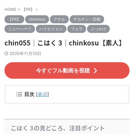
HOME
>
【PR】
>
【PR】
chinkosu
アナル
デカチン・巨根
ニューハーフ
ハイビジョン
フェラ
ぶっかけ
chin055｜こはく 3｜chinkosu【素人】
2025年11月10日
今すぐフル動画を視聴
目次
[
表示
]
こはく 3の見どころ、注目ポイント