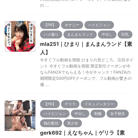
の ...
【PR】
オナニー
ハイビジョン
ハメ撮り
まんまんランド
中出し
巨乳
mla251｜ひまり｜まんまんランド【素
人】
今すぐフル動画を視聴 ひまりの見どころ、注目ポイ
ント 今すぐフル動画を視聴 限定割引クーポンが今
ならFANZAでもらえる！今がチャンス！FANZAの
期間限定500円OFFクーポンで、フル動画が驚きの
価 ...
【PR】
ゲリラ
ドキュメンタリー
ハイビジョン
中出し
制服
女子校生
独占配信
美少女
gerk692｜えなちゃん｜ゲリラ【素