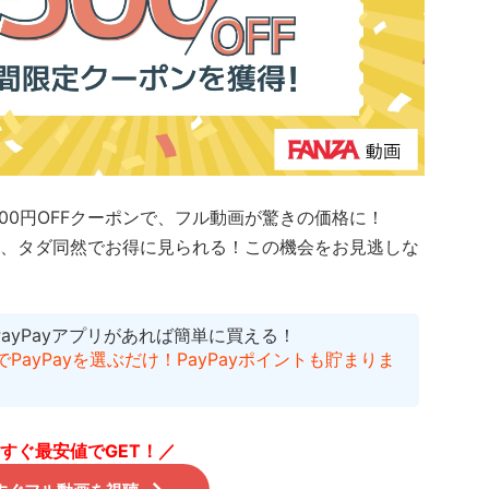
500円OFFクーポンで、フル動画が驚きの価格に！
、タダ同然でお得に見られる！
この機会をお見逃しな
PayPayアプリがあれば簡単に買える！
ayPayを選ぶだけ！PayPayポイントも貯まりま
すぐ最安値でGET！／