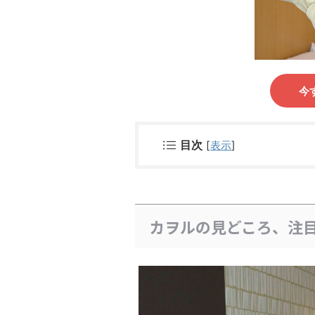
今
目次
[
表示
]
カヲルの見どころ、注