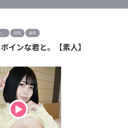
と。
巨乳
超乳
ル｜ボインな君と。【素人】