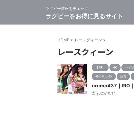
ラグビー情報をチェック
ラグビーをお得に見るサイト
HOME
>
レースクィーン
>
レースクィーン
【PR】
4K
ハイビ
俺の素人-Z-
巨乳
oremo437｜RI
2025/10/14