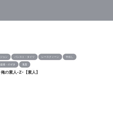
ジョン
パンスト・タイツ
レースクィーン
中出し
盗撮・のぞき
鬼畜
O｜俺の素人-Z-【素人】